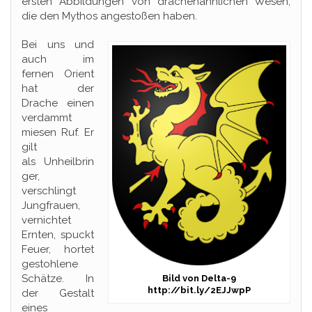
ersten Abbildungen von drachenähnlichen Wesen,
die den Mythos angestoßen haben.
Bei uns und
auch im
fernen Orient
hat der
Drache einen
verdammt
miesen Ruf. Er
gilt
als Unheilbrin
ger,
verschlingt
Jungfrauen,
vernichtet
Ernten, spuckt
Feuer, hortet
gestohlene
Schätze. In
Bild von Delta-9
http://bit.ly/2EJJwpP
der Gestalt
eines