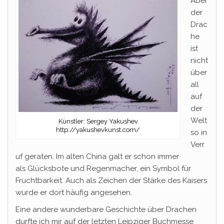
Aber
der
Drac
he
ist
nicht
über
all
auf
der
Welt
Künstler: Sergey Yakushev
http://yakushevkunst.com/
so in
Verr
uf geraten. Im alten China galt er schon immer
als Glücksbote und Regenmacher, ein Symbol für
Fruchtbarkeit. Auch als Zeichen der Stärke des Kaisers
wurde er dort häufig angesehen.
Eine andere wunderbare Geschichte über Drachen
durfte ich mir auf der letzten Leipziger Buchmesse