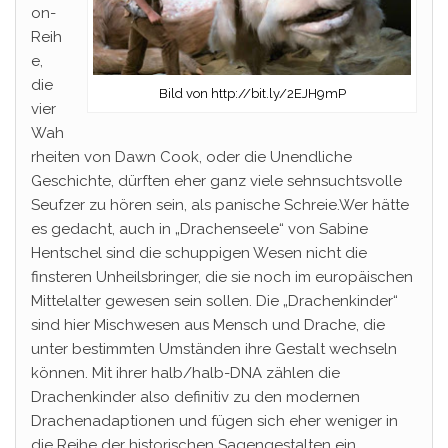
on-
Reih
e,
die
Bild von http://bit.ly/2EJH9mP
vier
Wah
rheiten von Dawn Cook, oder die Unendliche
Geschichte, dürften eher ganz viele sehnsuchtsvolle
Seufzer zu hören sein, als panische Schreie.Wer hätte
es gedacht, auch in „Drachenseele“ von Sabine
Hentschel sind die schuppigen Wesen nicht die
finsteren Unheilsbringer, die sie noch im europäischen
Mittelalter gewesen sein sollen. Die „Drachenkinder“
sind hier Mischwesen aus Mensch und Drache, die
unter bestimmten Umständen ihre Gestalt wechseln
können. Mit ihrer halb/halb-DNA zählen die
Drachenkinder also definitiv zu den modernen
Drachenadaptionen und fügen sich eher weniger in
die Reihe der historischen Sagengestalten ein.