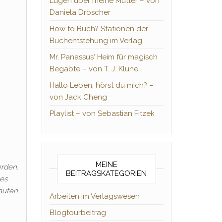
Lügen über meine Mutter – von
Daniela Dröscher
How to Buch? Stationen der
Buchentstehung im Verlag
Mr. Panassus‘ Heim für magisch
Begabte – von T. J. Klune
Hallo Leben, hörst du mich? –
von Jack Cheng
Playlist – von Sebastian Fitzek
MEINE
erden.
BEITRAGSKATEGORIEN
hes
Haufen
Arbeiten im Verlagswesen
Blogtourbeitrag