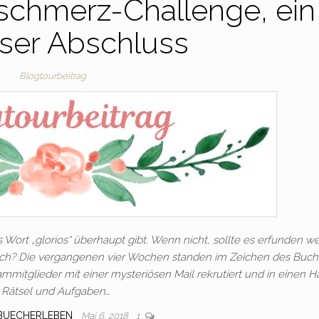
schmerz-Challenge, ein
oser Abschluss
Blogtourbeitrag
s Wort „glorios“ überhaupt gibt. Wenn nicht, sollte es erfunden w
tlich? Die vergangenen vier Wochen standen im Zeichen des Buc
mmitglieder mit einer mysteriösen Mail rekrutiert und in einen 
Rätsel und Aufgaben…
SBUECHERLEBEN
Mai 6, 2018
1