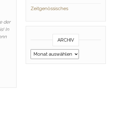
Zeitgenössisches
e der
s! In
Denn
ARCHIV
Archiv