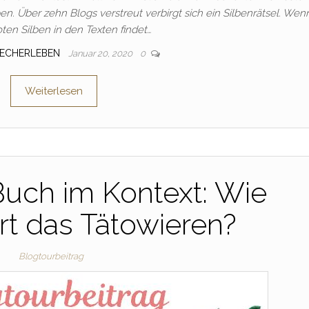
. Über zehn Blogs verstreut verbirgt sich ein Silbenrätsel. Wenn
oten Silben in den Texten findet…
UECHERLEBEN
Januar 20, 2020
0
Weiterlesen
Buch im Kontext: Wie
ert das Tätowieren?
Blogtourbeitrag