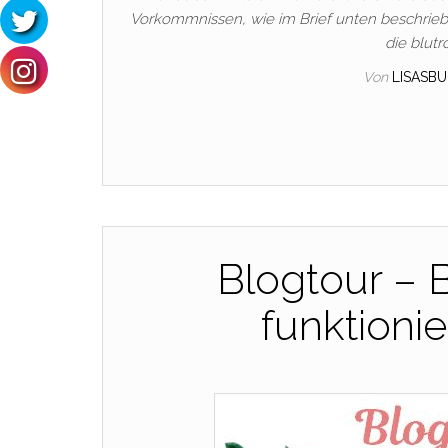
Vorkommnissen, wie im Brief unten beschrieben
die blutr
Von
LISASB
Blogtour – 
funktioni