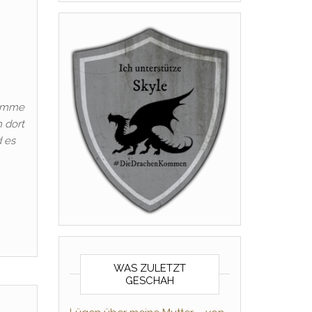
gamme
 dort
d es
WAS ZULETZT
GESCHAH