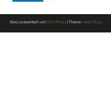
Stolz präsentiert von
WordPress
|
Theme:
Head Blog