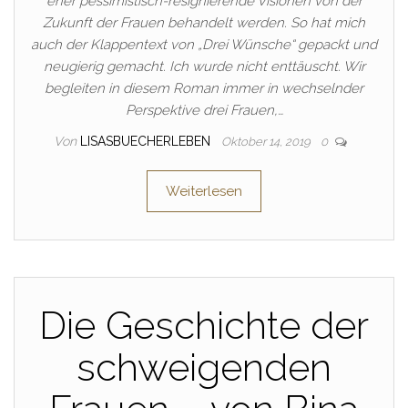
eher pessimistisch-resignierende Visionen von der
Zukunft der Frauen behandelt werden. So hat mich
auch der Klappentext von „Drei Wünsche“ gepackt und
neugierig gemacht. Ich wurde nicht enttäuscht. Wir
begleiten in diesem Roman immer in wechselnder
Perspektive drei Frauen,…
Von
LISASBUECHERLEBEN
Oktober 14, 2019
0
Weiterlesen
Die Geschichte der
schweigenden