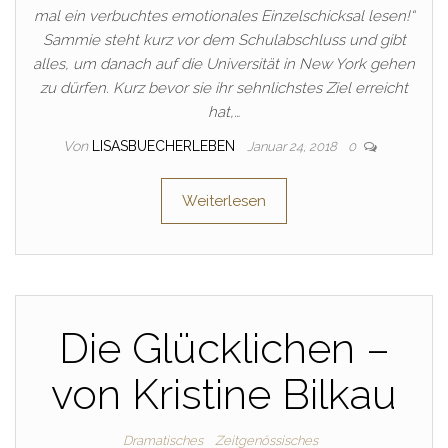
mal ein verbuchtes emotionales Einzelschicksal lesen!“
Sammie steht kurz vor dem Schulabschluss und gibt
alles, um danach auf die Universität in New York gehen
zu dürfen. Kurz bevor sie ihr sehnlichstes Ziel erreicht
hat,…
Von
LISASBUECHERLEBEN
Januar 24, 2018
0
Weiterlesen
Die Glücklichen –
von Kristine Bilkau
Dramatisches
Zeitgenössisches